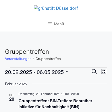
Zum
Inhalt
springen
Menü
Gruppentreffen
Veranstaltungen
Gruppentreffen
Veranstaltungen
V
V
20.02.2025
 - 
06.05.2025
S
L
u
e
e
D
i
c
Februar 2025
s
r
a
r
h
t
t
a
e
e
Donnerstag, 20. Februar 2025, 18:00
-
20:00
a
DO.
u
n
20
Gruppentreffen: BIN-Treffen: Benrather
n
m
s
Initiative für Nachhaltigkeit (BIN)
w
s