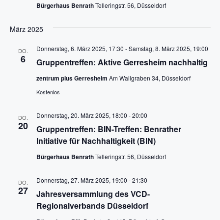
t
Bürgerhaus Benrath
Telleringstr. 56, Düsseldorf
ä
t
a
h
a
l
März 2025
l
t
l
e
Donnerstag, 6. März 2025, 17:30
-
Samstag, 8. März 2025, 19:00
DO.
u
n
6
t
Gruppentreffen: Aktive Gerresheim nachhaltig
n
.
u
zentrum plus Gerresheim
Am Wallgraben 34, Düsseldorf
g
n
Kostenlos
A
g
n
Donnerstag, 20. März 2025, 18:00
-
20:00
DO.
e
s
20
Gruppentreffen: BIN-Treffen: Benrather
n
i
Initiative für Nachhaltigkeit (BIN)
c
S
Bürgerhaus Benrath
Telleringstr. 56, Düsseldorf
h
u
t
Donnerstag, 27. März 2025, 19:00
-
21:30
DO.
c
27
e
Jahresversammlung des VCD-
h
Regionalverbands Düsseldorf
n
e