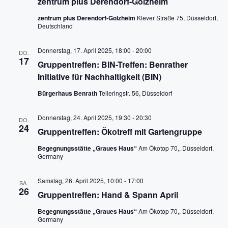
zentrum plus Derendorf-Golzheim
a
zentrum plus Derendorf-Golzheim
Klever Straße 75, Düsseldorf,
Deutschland
v
i
Donnerstag, 17. April 2025, 18:00
-
20:00
DO.
17
g
Gruppentreffen: BIN-Treffen: Benrather
Initiative für Nachhaltigkeit (BIN)
a
Bürgerhaus Benrath
Telleringstr. 56, Düsseldorf
t
i
Donnerstag, 24. April 2025, 19:30
-
20:30
DO.
o
24
Gruppentreffen: Ökotreff mit Gartengruppe
n
Begegnungsstätte „Graues Haus“
Am Ökotop 70,, Düsseldorf,
Germany
Samstag, 26. April 2025, 10:00
-
17:00
SA.
26
Gruppentreffen: Hand & Spann April
Begegnungsstätte „Graues Haus“
Am Ökotop 70,, Düsseldorf,
Germany