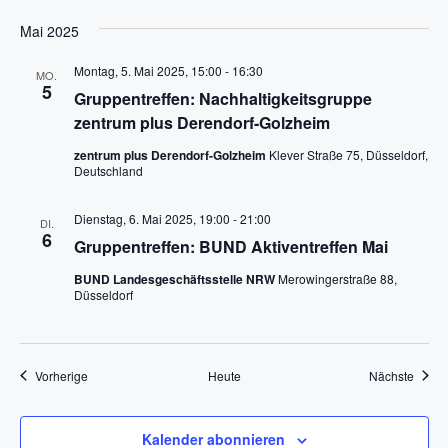
Mai 2025
Montag, 5. Mai 2025, 15:00
-
16:30
MO.
5
Gruppentreffen: Nachhaltigkeitsgruppe
zentrum plus Derendorf-Golzheim
zentrum plus Derendorf-Golzheim
Klever Straße 75, Düsseldorf,
Deutschland
Dienstag, 6. Mai 2025, 19:00
-
21:00
DI.
6
Gruppentreffen: BUND Aktiventreffen Mai
BUND Landesgeschäftsstelle NRW
Merowingerstraße 88,
Düsseldorf
Veranstaltungen
Veran
Vorherige
Heute
Nächste
Kalender abonnieren