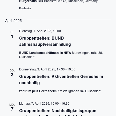
-
Bürgerhaus Bilk
Bachstraße 145, Düsseldorf, Germany
u
N
Kostenlos
n
a
April 2025
v
d
i
Dienstag, 1. April 2025, 19:00
A
DI.
1
g
Gruppentreffen: BUND
n
a
Jahreshauptversammlung
s
t
BUND Landesgeschäftsstelle NRW
Merowingerstraße 88,
i
Düsseldorf
i
c
o
Donnerstag, 3. April 2025, 17:30
-
19:00
DO.
h
n
3
Gruppentreffen: Aktiventreffen Gerresheim
t
nachhaltig
e
zentrum plus Gerresheim
Am Wallgraben 34, Düsseldorf
n
Montag, 7. April 2025, 15:00
-
16:30
MO.
,
7
Gruppentreffen: Nachhaltigkeitsgruppe
N