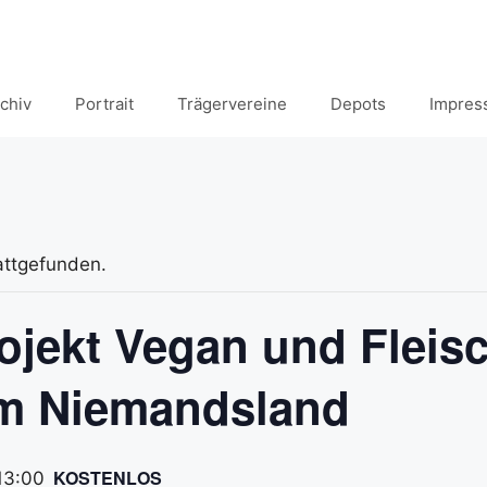
chiv
Portrait
Trägervereine
Depots
Impres
attgefunden.
jekt Vegan und Fleisc
im Niemandsland
KOSTENLOS
13:00