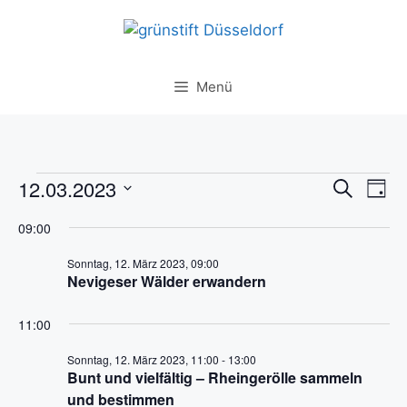
Zum
Inhalt
springen
Menü
Veranstaltungen
V
V
12.03.2023
S
T
u
e
e
D
a
für
c
09:00
g
r
a
r
h
Sonntag,
t
a
e
Sonntag, 12. März 2023, 09:00
a
Nevigeser Wälder erwandern
u
12.
n
n
m
s
März
11:00
w
s
t
ä
2023
t
Sonntag, 12. März 2023, 11:00
-
13:00
a
h
Bunt und vielfältig – Rheingerölle sammeln
a
l
l
und bestimmen